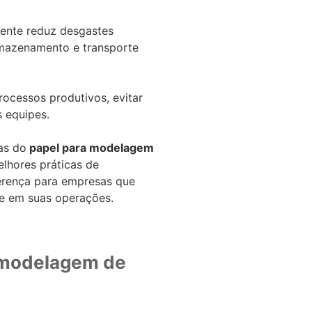
tente reduz desgastes
rmazenamento e transporte
rocessos produtivos, evitar
s equipes.
as do
papel para modelagem
elhores práticas de
erença para empresas que
e em suas operações.
 modelagem de