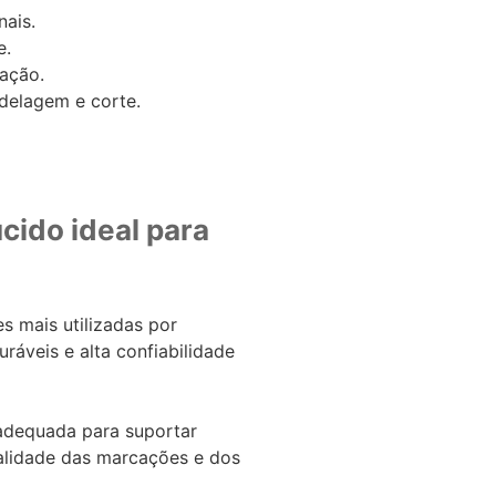
ais.
e.
zação.
delagem e corte.
cido ideal para
 mais utilizadas por
áveis e alta confiabilidade
 adequada para suportar
alidade das marcações e dos