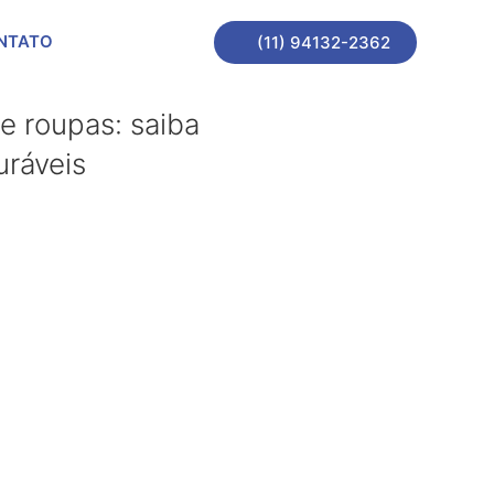
NTATO
(11) 94132-2362
 roupas: saiba
uráveis