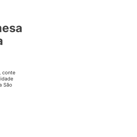
mesa
a
, conte
lidade
ra São