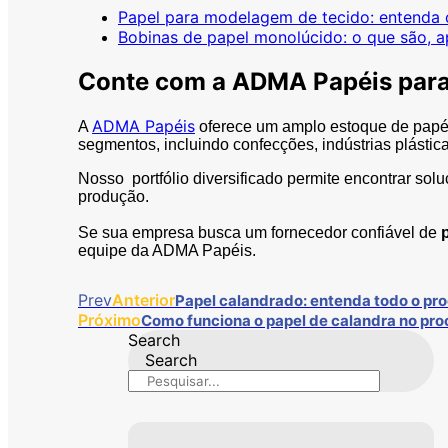
Papel para modelagem de tecido: entenda 
Bobinas de papel monolúcido: o que são, ap
Conte com a ADMA Papéis para 
ADMA Papéis
A
oferece um amplo estoque de papéi
segmentos, incluindo confecções, indústrias plástica
Nosso portfólio diversificado permite encontrar s
produção.
Se sua empresa busca um fornecedor confiável de
equipe da ADMA Papéis.
Prev
Anterior
Papel calandrado: entenda todo o p
Próximo
Como funciona o papel de calandra no pr
Search
Search