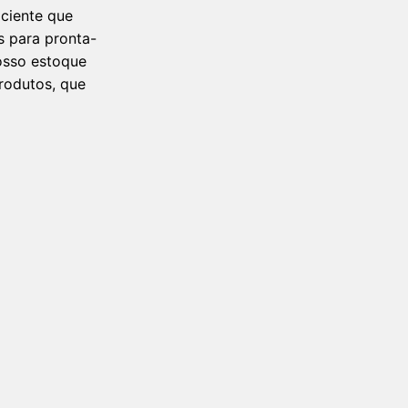
iciente que
s para pronta-
osso estoque
rodutos, que