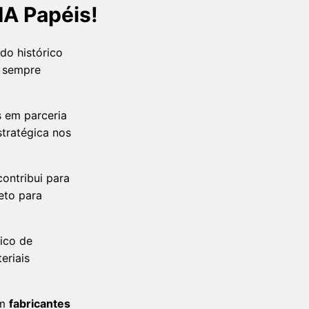
MA Papéis!
do histórico
, sempre
s em parceria
stratégica nos
ontribui para
eto para
ico de
eriais
om
fabricantes