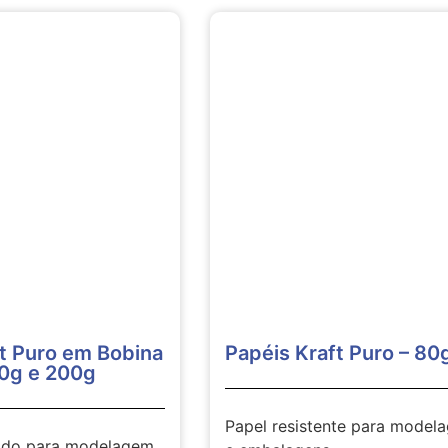
ft Puro em Bobina
Papéis Kraft Puro – 80
50g e 200g
Papel resistente para model
çado para modelagem