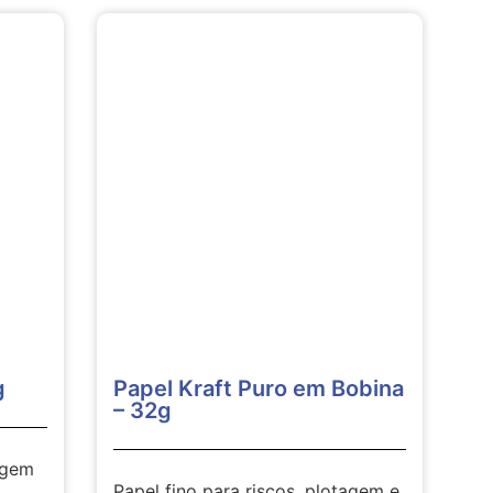
g
Papel Kraft Puro em Bobina
– 32g
agem
Papel fino para riscos, plotagem e