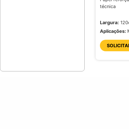
Papéis Strong
técnica
Papéis Subligloss
Largura:
120
Papel de Seda
Aplicações:
Papelão Ondulado
SOLICIT
Bobina Tubular PEMD
Filme Plástico
Cola
Etiquetas
Fitas