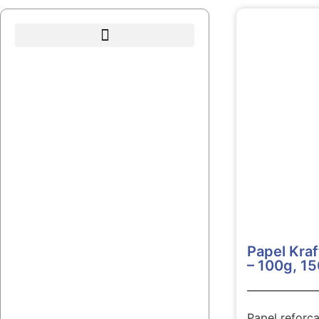
Todos os Produtos
Papéis Brancos (offset)
Papéis Kraft Puro
Papéis Kraft Reciclado
Papéis Kraft Aerado
Papel Kra
Papéis Intercalar
– 100g, 1
Papéis Monolucido
Papel refor