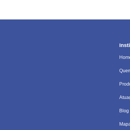
Inst
Hom
Que
Prod
Atua
Blog
Mapa