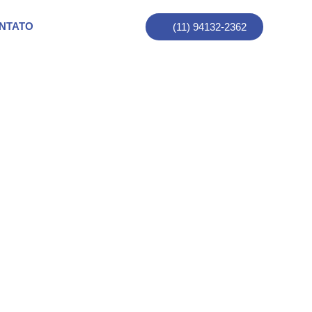
NTATO
(11) 94132-2362