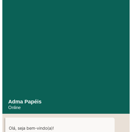
Adma Papéis
Online
Olá, seja bem-vindo(a)!