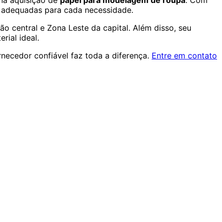
na aquisição de
papel para modelagem de roupa
. Com
s adequadas para cada necessidade.
o central e Zona Leste da capital. Além disso, seu
rial ideal.
necedor confiável faz toda a diferença.
Entre em contato