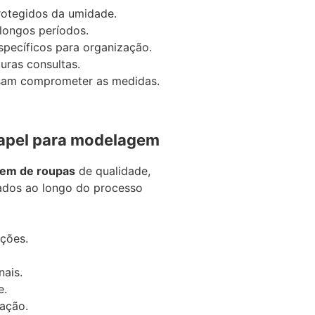
rotegidos da umidade.
 longos períodos.
específicos para organização.
turas consultas.
ssam comprometer as medidas.
papel para modelagem
gem de roupas
de qualidade,
ados ao longo do processo
ções.
ais.
e.
zação.