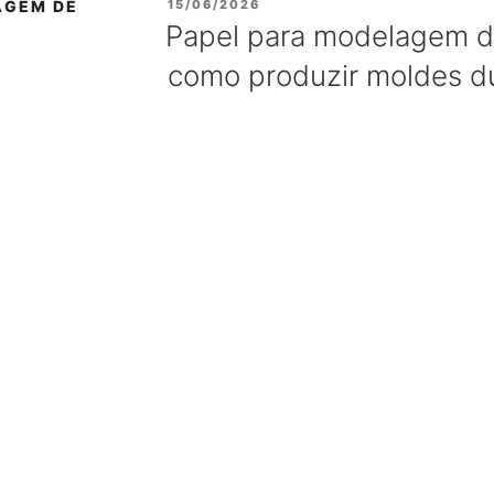
AGEM DE
PUBLICADO
15/06/2026
EM
Papel para modelagem de
como produzir moldes d