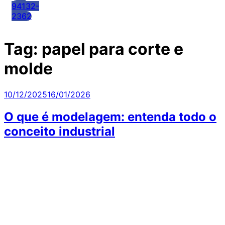
94132-
2362
Tag:
papel para corte e
molde
Publicado
10/12/2025
16/01/2026
em
O que é modelagem: entenda todo o
conceito industrial