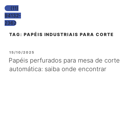
(11)
94132-
2362
TAG:
PAPÉIS INDUSTRIAIS PARA CORTE
PUBLICADO
15/10/2025
EM
Papéis perfurados para mesa de corte
automática: saiba onde encontrar