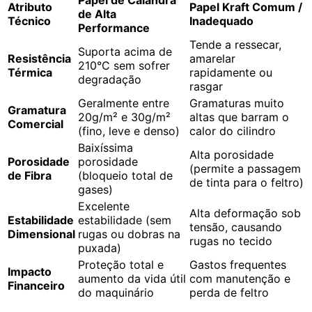
Papel de Calandra
Atributo
Papel Kraft Comum /
de Alta
Técnico
Inadequado
Performance
Tende a ressecar,
Suporta acima de
Resistência
amarelar
210°C sem sofrer
Térmica
rapidamente ou
degradação
rasgar
Geralmente entre
Gramaturas muito
Gramatura
20g/m² e 30g/m²
altas que barram o
Comercial
(fino, leve e denso)
calor do cilindro
Baixíssima
Alta porosidade
Porosidade
porosidade
(permite a passagem
de Fibra
(bloqueio total de
de tinta para o feltro)
gases)
Excelente
Alta deformação sob
Estabilidade
estabilidade (sem
tensão, causando
Dimensional
rugas ou dobras na
rugas no tecido
puxada)
Proteção total e
Gastos frequentes
Impacto
aumento da vida útil
com manutenção e
Financeiro
do maquinário
perda de feltro