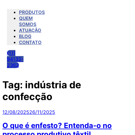
PRODUTOS
QUEM
SOMOS
ATUAÇÃO
BLOG
CONTATO
(11)
94132-
2362
Tag:
indústria de
confecção
Publicado
12/08/2025
26/11/2025
em
O que é enfesto? Entenda-o no
processo produtivo têxtil