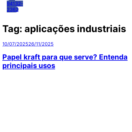
94132-
2362
Tag:
aplicações industriais
Publicado
10/07/2025
26/11/2025
em
Papel kraft para que serve? Entenda
principais usos