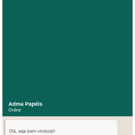
Adma Papéis
Online
Olá, seja bem-vindo(a)!