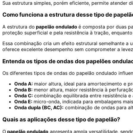
Sua estrutura simples, porém eficiente, permite atender
Como funciona a estrutura desse tipo de papelã
A estrutura do
papelão ondulado
é composta por duas par
proteção superficial e pela resistência à tração, enqua
Essa combinação cria um efeito estrutural semelhante a 
oferece excelente desempenho sem comprometer a leveza, 
Entenda os tipos de ondas dos papelões ondula
Os diferentes tipos de ondas do papelão ondulado influenc
Onda A:
maior altura, ideal para amortecimento e p
Onda B:
menor altura, maior resistência à perfuraç
Onda C:
combinação equilibrada entre resistência 
Onda E:
micro-onda, indicada para embalagens mais
Onda dupla (BC, AC):
combinação de ondas para alt
Quais as aplicações desse tipo de papelão?
O
papelão ondulado
apresenta ampla versatilidade, sendo 