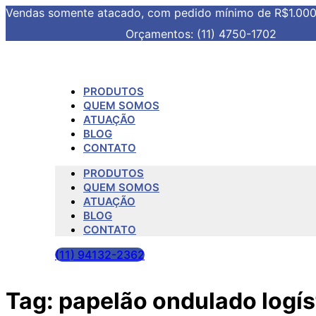
Vendas somente atacado, com pedido mínimo de R$1.00
Orçamentos: (11) 4750-1702
PRODUTOS
QUEM SOMOS
ATUAÇÃO
BLOG
CONTATO
PRODUTOS
QUEM SOMOS
ATUAÇÃO
BLOG
CONTATO
(11) 94132-2362
Tag:
papelão ondulado logís