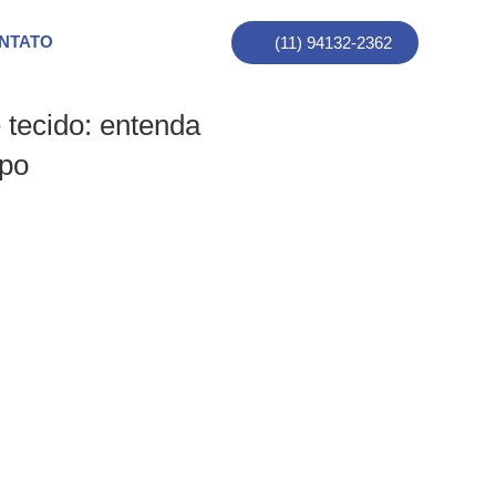
NTATO
(11) 94132-2362
tecido: entenda
ipo