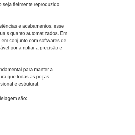
o seja fielmente reproduzido
istências e acabamentos, esse
nuais quanto automatizados. Em
do em conjunto com softwares de
vel por ampliar a precisão e
ndamental para manter a
gura que todas as peças
onal e estrutural.
delagem são: