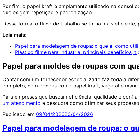
Por fim, o papel kraft é amplamente utilizado na consoli
que exigem repetição e padronização.
Dessa forma, o fluxo de trabalho se torna mais eficiente
Leia mais:
Papel para modelagem de roupa: o que é, como utili
Plástico filme para indústria: principais benefícios, t
Papel para moldes de roupas com qua
Contar com um fornecedor especializado faz toda a dif
completo, com opções como papel kraft, vegetal e mani
Para empresas que buscam eficiência, qualidade e confi
um atendimento
e descubra como otimizar seus process
Publicado em
09/04/2026
23/04/2026
Papel para modelagem de roupa: o que