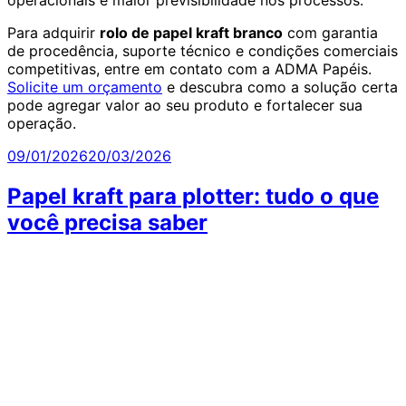
operacionais e maior previsibilidade nos processos.
Para adquirir
rolo de papel kraft branco
com garantia
de procedência, suporte técnico e condições comerciais
competitivas, entre em contato com a ADMA Papéis.
Solicite um orçamento
e descubra como a solução certa
pode agregar valor ao seu produto e fortalecer sua
operação.
Publicado
09/01/2026
20/03/2026
em
Papel kraft para plotter: tudo o que
você precisa saber