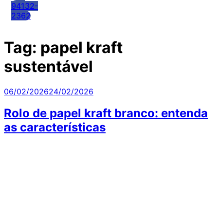
94132-
2362
Tag:
papel kraft
sustentável
Publicado
06/02/2026
24/02/2026
em
Rolo de papel kraft branco: entenda
as características