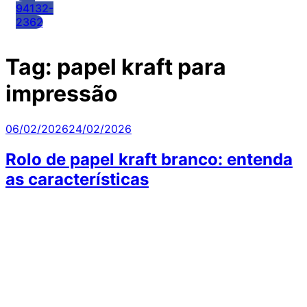
94132-
2362
Tag:
papel kraft para
impressão
Publicado
06/02/2026
24/02/2026
em
Rolo de papel kraft branco: entenda
as características