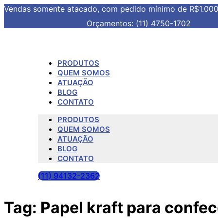
Vendas somente atacado, com pedido mínimo de R$1.00
Orçamentos: (11) 4750-1702
PRODUTOS
QUEM SOMOS
ATUAÇÃO
BLOG
CONTATO
PRODUTOS
QUEM SOMOS
ATUAÇÃO
BLOG
CONTATO
(11) 94132-2362
Tag:
Papel kraft para confe