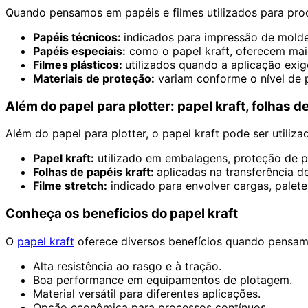
Quando pensamos em papéis e filmes utilizados para pro
Papéis técnicos:
indicados para impressão de moldes
Papéis especiais:
como o papel kraft, oferecem maio
Filmes plásticos:
utilizados quando a aplicação exig
Materiais de proteção:
variam conforme o nível de p
Além do papel para plotter: papel kraft, folhas d
Além do papel para plotter, o papel kraft pode ser utiliz
Papel kraft:
utilizado em embalagens, proteção de pr
Folhas de papéis kraft:
aplicadas na transferência d
Filme stretch:
indicado para envolver cargas, palete
Conheça os benefícios do papel kraft
O
papel kraft
oferece diversos benefícios quando pensamo
Alta resistência ao rasgo e à tração.
Boa performance em equipamentos de plotagem.
Material versátil para diferentes aplicações.
Opção econômica para processos contínuos.