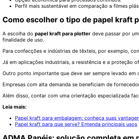
Perfil mais sustentável em comparação a filmes plás
Como escolher o tipo de papel kraft p
A escolha do
papel kraft para plotter
deve passar por uma
finalidade de uso.
Para confecções e indústrias de têxteis, por exemplo, co
Já em aplicações industriais, a resistência e a proteção 
Outro ponto importante que deve ser sempre levado em c
Empresas com alta demanda se beneficiam de fornecedore
Além disso, contar com uma orientação especializada faci
Leia mais:
Papel kraft para embalagem: conheça suas vantagen
Papel kraft para que serve? Entenda principais usos
ADMA Papéis: solução completa em pa