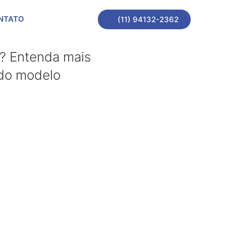
NTATO
(11) 94132-2362
l? Entenda mais
 do modelo