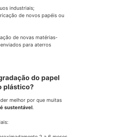
os industriais;
ricação de novos papéis ou
ração de novas matérias-
 enviados para aterros
egradação do papel
 plástico?
der melhor por que muitas
 é sustentável
.
ais:
proximadamente 2 a 6 meses