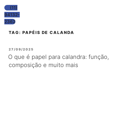
(11)
94132-
2362
TAG:
PAPÉIS DE CALANDA
PUBLICADO
27/09/2025
EM
O que é papel para calandra: função,
composição e muito mais