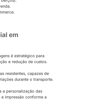
e berços).
venda.
ommerce.
ial em
gens é estratégico para
eção e redução de custos.
xas resistentes, capazes de
iações durante o transporte.
ta a personalização das
s e impressão conforme a