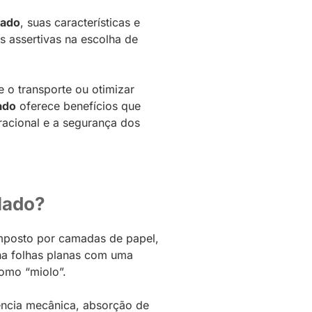
lado
, suas características e
s assertivas na escolha de
 o transporte ou otimizar
ado
oferece benefícios que
racional e a segurança dos
lado?
mposto por camadas de papel,
na folhas planas com uma
omo “miolo”.
ência mecânica, absorção de