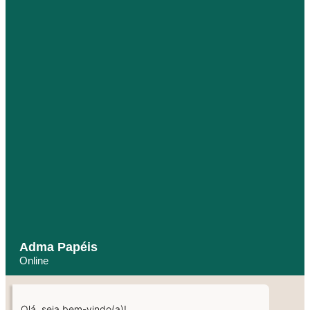
Adma Papéis
Online
Olá, seja bem-vindo(a)!