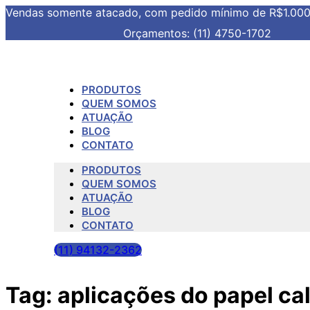
Vendas somente atacado, com pedido mínimo de R$1.00
Orçamentos: (11) 4750-1702
PRODUTOS
QUEM SOMOS
ATUAÇÃO
BLOG
CONTATO
PRODUTOS
QUEM SOMOS
ATUAÇÃO
BLOG
CONTATO
(11) 94132-2362
Tag:
aplicações do papel ca