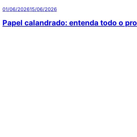
Publicado
01/06/2026
15/06/2026
em
Papel calandrado: entenda todo o pr