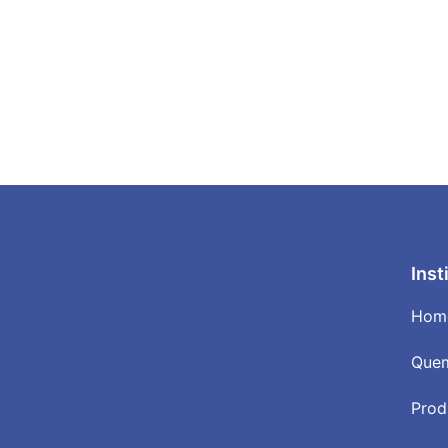
Inst
Hom
Que
Prod