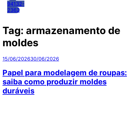
94132-
2362
Tag:
armazenamento de
moldes
Publicado
15/06/2026
30/06/2026
em
Papel para modelagem de roupas:
saiba como produzir moldes
duráveis